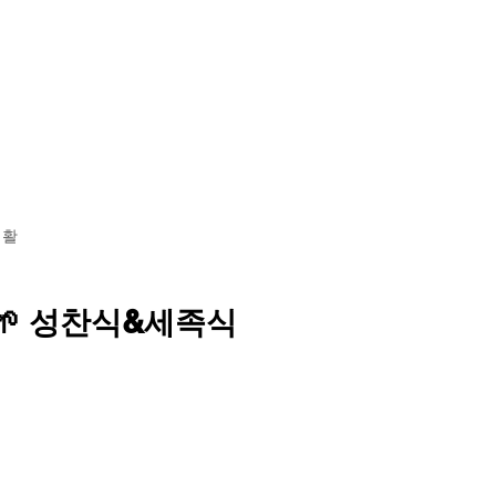
황
학교소개
교육 과정
기숙사 투어
입학 안내
생활
🌱 성찬식&세족식