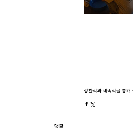
성찬식과 세족식을 통해 
댓글