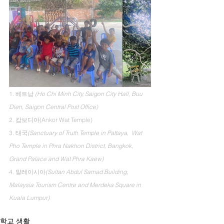
1. 베트남 
(Ho Chi Minh City, Saigon City Hall, Buu 
Dien, Saigon Central Post Office)
2. 캄보디아(Ankor Wat Temple)
3. 태국
(Sanctuary of Truth Temple in Pattaya,  Wat 
Pho Temple in Phra Nakhon District, Bangkok, 
Grand Palace and Wat Phra Kaew)
4. 말레이시아
(Sultan Abdul Samad Building, 
Malaysia Tourism Centre and Merdeka Square in 
Kuala Lumpur)
학교 생활