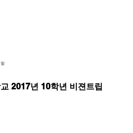
황
학교소개
교육 과정
기숙사 투어
입학 안내
생활
 2017년 10학년 비젼트립