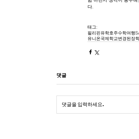
다.
태그:
필리핀유학
호주수학여행
S
유니온국제학교변경된장
댓글
댓글을 입력하세요.