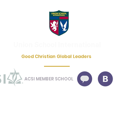
Union School International
Good Christian Global Leaders
ACSI MEMBER SCHOOL
schoolinfo@gmail.com
카카오톡 채널 | '유니언국제학교' / 1555-7723