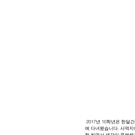
 2017년 10학년은 한달간 9개국(베트남, 캄보디아, 태국, 싱가폴, 말레이시아, 인도, 인도네시아, 라오스, 미얀마) 
에 다녀왔습니다. 사역지
험 하면서 생각이 풍부해