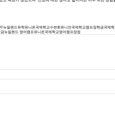
AT
뉴질랜드유학
유니온국제학교수련회
유니언국제학교캠프장학금
국제학
학금
뉴질랜드 영어캠프
유니온국제학교영어캠프장점