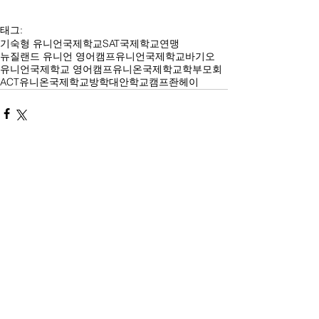
태그:
기숙형 유니언국제학교
SAT
국제학교연맹
뉴질랜드 유니언 영어캠프
유니언국제학교바기오
유니언국제학교 영어캠프
유니온국제학교학부모회
ACT
유니온국제학교방학
대안학교
캠프좐헤이
댓글
댓글을 입력하세요.