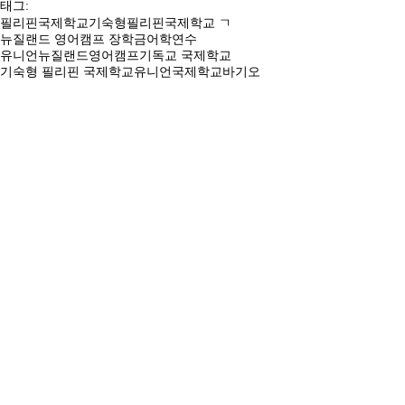
태그:
필리핀국제학교
기숙형필리핀국제학교 ㄱ
뉴질랜드 영어캠프 장학금
어학연수
유니언뉴질랜드영어캠프
기독교 국제학교
기숙형 필리핀 국제학교
유니언국제학교바기오
필리핀 기독교 국제학교
유니언국제학교뉴질랜드영어캠프
필리핀 국제학교 주최 뉴질랜드 영어캠프
사라의인생이야기
뉴질랜드 영어캠프 장학혜택
댓글
댓글을 입력하세요.