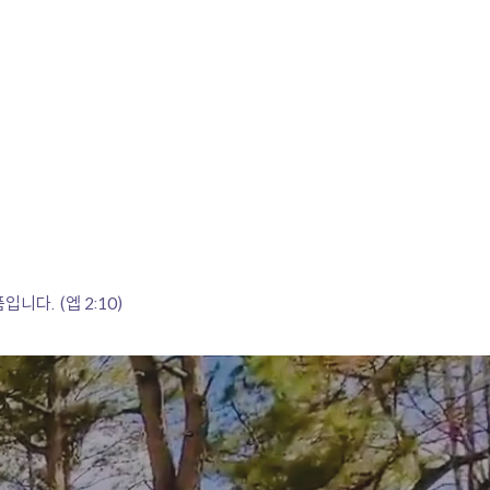
영어캠프
학교/기숙사
특별활동
바로가기
다. (엡 2:10)