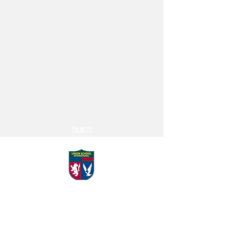
더보기
Union School International
Good Christian Global Leaders