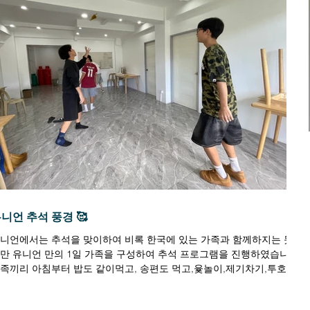
니언 추석 풍경 🥰
니언에서는 추석을 맞이하여 비록 한국에 있는 가족과 함께하지는 못하
만 유니언 만의 1일 가족을 구성하여 추석 프로그램을 진행하였습니다.
족끼리 아침부터 밥도 같이먹고, 송편도 먹고,윷놀이,제기차기,투호,공
놀이,끝말잇기,오목,딱지치기,...