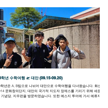
0학년 수학여행 🛫 대만 (09.15-09.20)
0학년은 A, B팀으로 나뉘어 대만으로 수학여행을 다녀왔습니다. 화샨
914 문화창의단지, 대만의 국가적 지도자 장제스를 기리기 위해 세운 중
 기념당, 지우펀을 방문하였습니다. 또한 예스지 투어에 가서 예류지질
원 에서 여왕 머리 의 현상을...