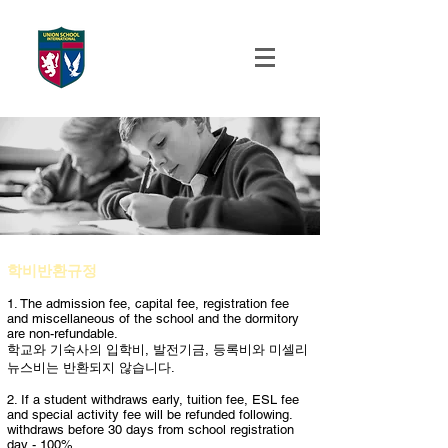
UNION SCHOOL
INTERNATIONAL
학비반환규정
1. The admission fee, capital fee, registration fee
and miscellaneous of the school and the dormitory
are non-refundable.
학교와 기숙사의 입학비, 발전기금, 등록비와 미셀리
뉴스비는 반환되지 않습니다.
2. If a student withdraws early, tuition fee, ESL fee
and special activity fee will be refunded following.
withdraws before 30 days from school registration
day - 100%