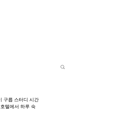
영어캠프
학교/기숙사
특별활동
바로가기
 구릅 스터디 시간
 호텔에서 하루 숙