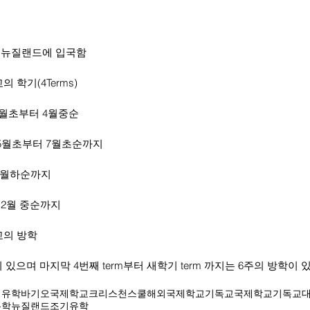
에 뉴질랜드에 입국함
 학기(4Terms)
은 2월초부터 4월중순
혹은 5월초부터 7월초순까지
터 9월하순까지
터 12월 중순까지
교의 방학
이 있으며 마지막 4번째 term부터 새학기 term 까지는 6주의 방학이 
기유학
바기오국제학교
크리스천스쿨
해외국제학교
기독교국제학교
기독교
유학
뉴질랜드조기유학