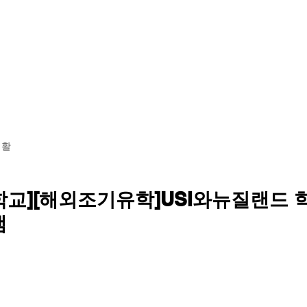
황
학교소개
교육 과정
기숙사 투어
입학 안내
생활
교][해외조기유학]USI와뉴질랜드 
램