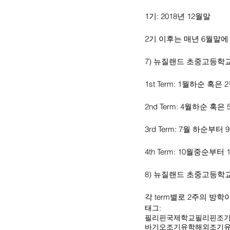
1기: 2018년 12월말
2기 이후는 매년 6월말
7) 뉴질랜드 초중고등학교의
1st Term: 1월하순 혹
2nd Term: 4월하순 
3rd Term: 7월 하순부
4th Term: 10월중순부
8) 뉴질랜드 초중고등학
각 term별로 2주의 방학
태그:
필리핀국제학교
필리핀조
바기오조기유학
해외조기