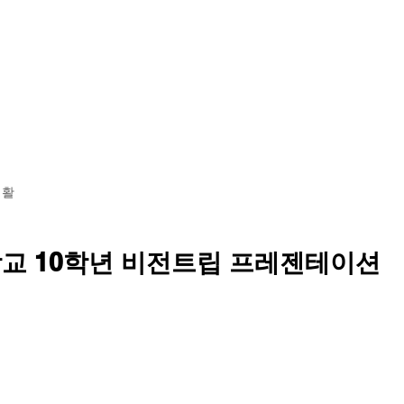
황
학교소개
교육 과정
기숙사 투어
입학 안내
생활
교 10학년 비전트립 프레젠테이션