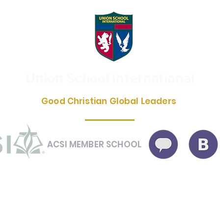
Union School International
Good Christian Global Leaders
ACSI MEMBER SCHOOL
schoolinfo@gmail.com
카카오톡 채널 | '유니언국제학교' / 1555-7723