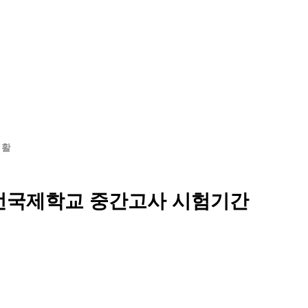
황
학교소개
교육 과정
기숙사 투어
입학 안내
생활
언국제학교 중간고사 시험기간