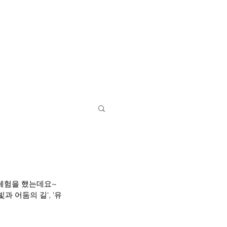
영어캠프
학교/기숙사
특별활동
바로가기
' 체험을 했는데요~
과 어둠의 길', '유