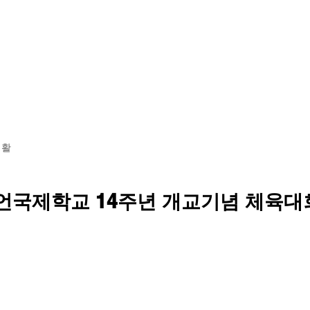
황
학교소개
교육 과정
기숙사 투어
입학 안내
생활
니언국제학교 14주년 개교기념 체육대