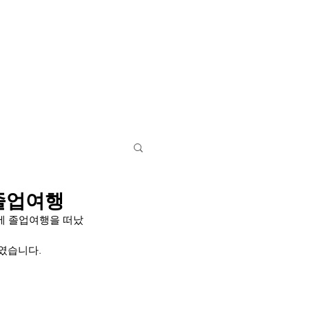
영어캠프
학교/기숙사
특별활동
바로가기
 졸업여행
에 졸업여행을 떠났
였습니다.